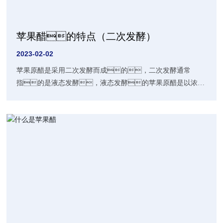
苹果醋的特点（二次发酵）
2023-02-02
苹果原醋是采用二次发酵而成的，二次发酵通常
指的是液态发酵，液态发酵的苹果原醋是以浓缩
苹果汁或者鲜苹果汁为原料，先发酵成高纯度苹果
酒，然后接入醋酸菌种，进行醋酸发酵，把酒精
代谢为醋酸。它与固态发酵不同，固态发酵是以苹果
初加工时的下脚料，如果皮、果心、小
果、落果等，先破碎，然后搅拌入麸皮，
发酵酒精和发酵醋酸同时进行。 特点与作用： 苹果
醋有很好的营养价值，它不仅有护肤作用，而且
能解酒保肝防醉，酒前一杯可以抑制酒精的吸
收，酒后一杯可以解酒防醉。男人多食用苹果
醋，同样健康养生。