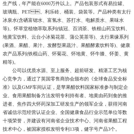
生产线，年产能在6000万件以上。产品包装形式有易拉罐、
玻璃瓶、PET、利乐砖、桶装、袋装等。产品种类有太行
冰泉水(含硒富锶水、富氢水、苏打水、电解质水、果味水
等)、怀草堂植物萃取系列(镇冠、百消茶、铁根山药宝饮料、
地黄宝饮料、云台小冰菊花茶、蒲公英茶等)、太行果缘系列
(果酒、果醋、果汁、发酵型果蔬汁、果醋酵素饮料等)、健康
农产品系列(铁棍山药、怀菊花、怀地黄、怀牛膝、怀姜、黄
精等)。
公司以优质水源、至上服务、超前研发、精湛工艺为核
心竞争力，通过了英国零售商协会颁布的《全球食品安全标
准》以及GMP车间认证，是苹果醋饮料国家标准参与制定企
业、食用果醋制备方法发明专利持有者、地黄由药到食的推
进者、焦作四大怀药深加工研发生产的领军企业，获得河南
省诚信示范经营认证企业、全国健康食品行业示范单位等数
十项荣誉，并建设有河南省企业技术中心、河南省果醋工程
技术中心，被国家授权发明专利13项，健字号产品3个。