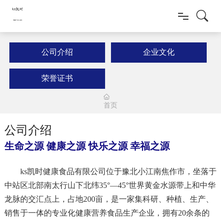
首页
公司介绍
企业文化
新质多福源
荣誉证书
新闻动态
首页
健康产品
公司介绍
生命之源 健康之源 快乐之源 幸福之源
科研创新
ks凯时健康食品有限公司位于豫北小江南焦作市，坐落于
人才招聘
中站区北部南太行山下北纬35°—45°世界黄金水源带上和中华
龙脉的交汇点上，占地200亩，是一家集科研、种植、生产、
联系我们
销售于一体的专业化健康营养食品生产企业，拥有20余条的