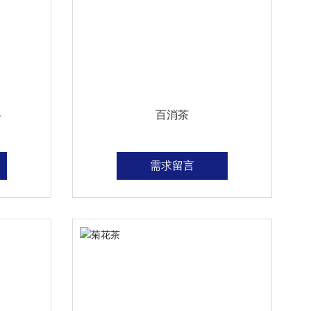
料
百消茶
需求留言