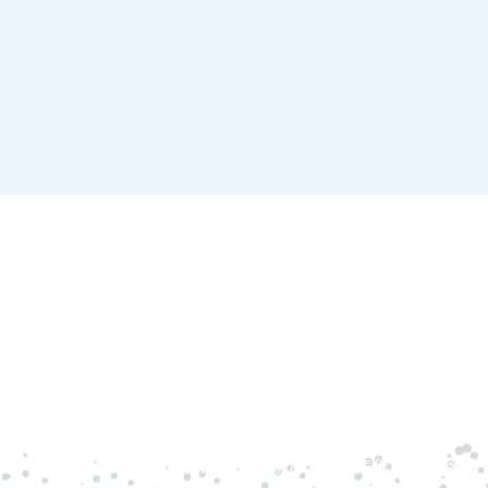
ks凯时健康食品有限公
福泽济天下 健康多福源
ks凯时健康食品有限公司位于豫北小江南焦作市，坐落于中