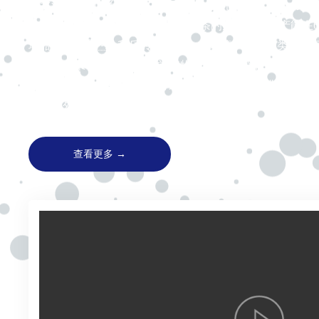
金水源带上和中华龙脉的交汇点上，占地200亩，是一家集科
健康营养食品生产企业，拥有20余条的生产线，年产能在6
璃瓶、PET、利乐砖、桶装、袋装等。产品种类有太
解质水、果味水等)、怀草堂植物萃取系列(镇冠、百消茶
菊花茶、蒲公英茶等)、太行果缘系列(果酒、果醋、果汁
产品系列(铁棍山药、怀菊花、怀地黄、怀牛膝、怀姜、黄精
查看更多 →