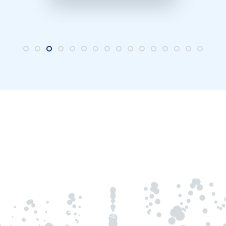
司
站区北部南太行山下北纬35°—45°世界黄