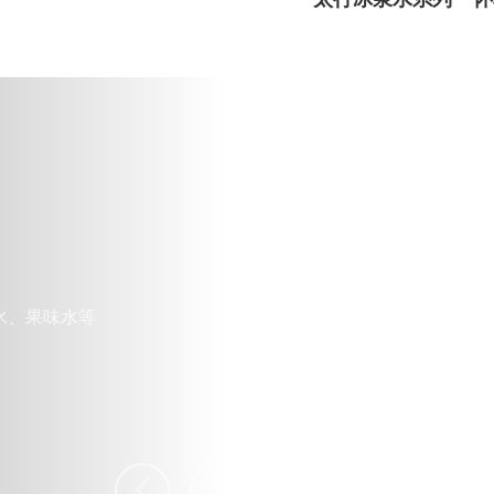
怀草堂植物萃取
产品主要有镇冠、百消茶、铁根山药宝饮料、地
小冰菊花茶、蒲公英茶等产品。
探索更多 +