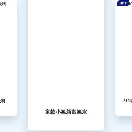
HOT
饮料
31
童款小氢新富氢水