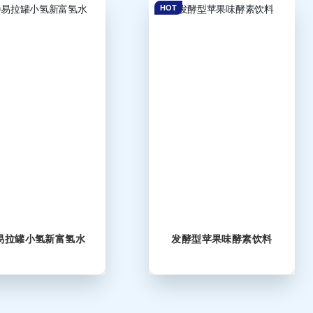
HOT
0易拉罐小氢新富氢水
发酵型苹果味酵素饮料