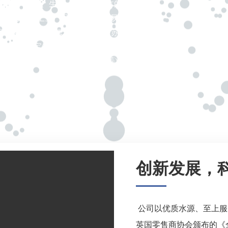
研、种植、生产、销售于一体的专业化
000万件以上。产品包装形式有易拉罐、玻
行冰泉水(含硒富锶水、富氢水、苏打水、电
、铁根山药宝饮料、地黄宝饮料、云台小冰
、发酵型果蔬汁、果醋酵素饮料等)、健康农
等)。
创新发展
公司以优质水源、至上服务
英国零售商协会颁布的