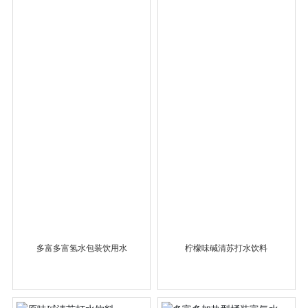
多富多富氢水包装饮用水
柠檬味碱清苏打水饮料