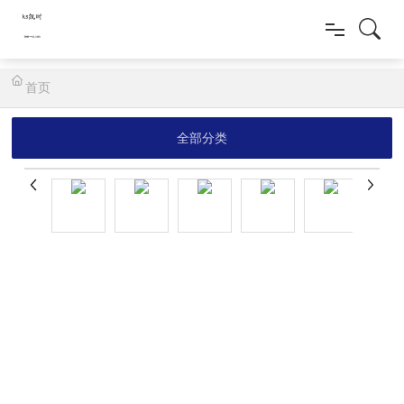
首页
首页
新质多福源
全部分类
新闻动态
健康产品
科研创新
人才招聘
联系我们